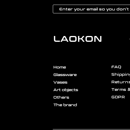
LAOKON
FAQ
Home
Shippin
Glassware
Returns
Vases
Terms &
Art objects
GDPR
Others
The brand