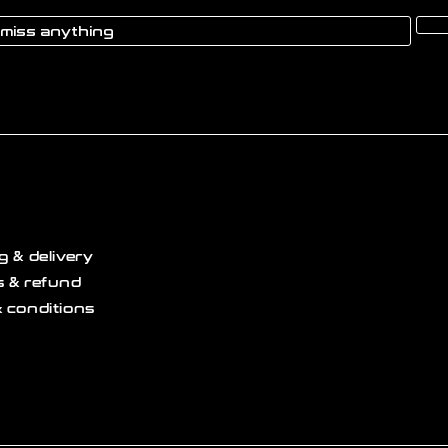
g & delivery
 & refund
 conditions