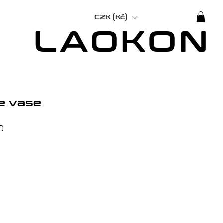
CZK (Kč)
LAOKON
ue vase
Price
0