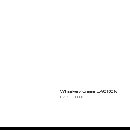
Whiskey glass LAOKON
Price
CZK 1,570.00