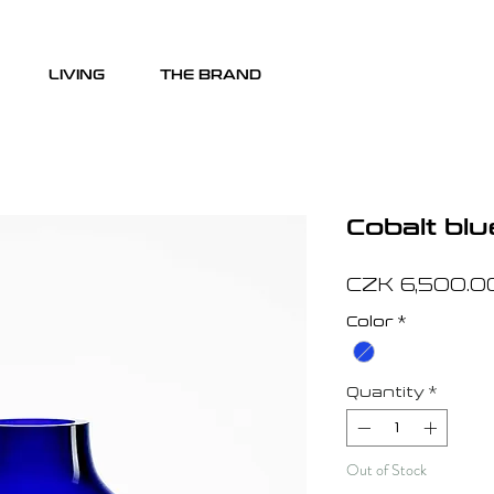
LIVING
THE BRAND
Cobalt bl
CZK 6,500.0
Color
*
Quantity
*
Out of Stock