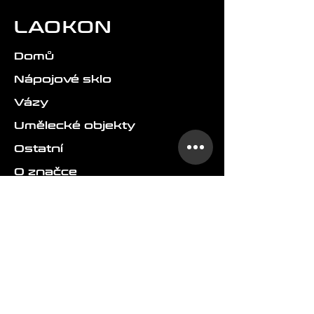
LAOKON
Domů
Nápojové sklo
Vázy
Umělecké objekty
Ostatní
O značce
FAQ
Doprava a doručení
Vrácení a reklamace
Obchodní podmínky
Ochrana osobních údajů