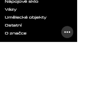
Nápojové sklo
Vázy
Umělecké objekty
Ostatní
O značce
FAQ
Doprava a doručení
Vrácení a reklamace
Obchodní podmínky
Ochrana osobních údajů
laokonshop@gmail.com
+420 606 107 802