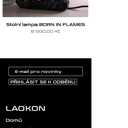
Stolní lampa BORN IN FLAMES
Cena
8 500,00 Kč
PŘIHLÁSIT SE K ODBĚRU
LAOKON
Domů