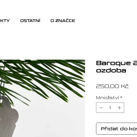
EKTY
OSTATNÍ
O ZNAČCE
Baroque 2
ozdoba
Ce
250,00 Kč
Množství
*
Přidat do ko