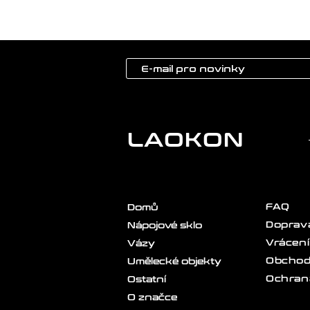
LAOKON
FAQ
Domů
Doprava
Nápojové sklo
Vrácení
Vázy
Obchod
Umělecké objekty
Ochran
Ostatní
O značce