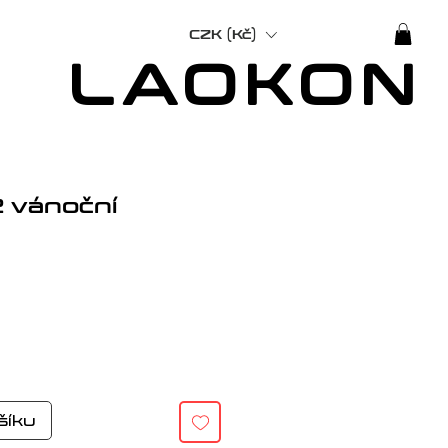
CZK (Kč)
LAOKON
 vánoční
na
šíku