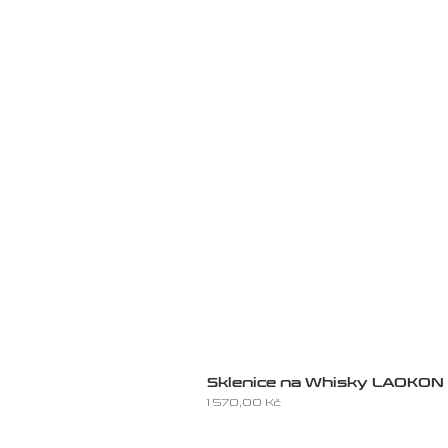
Sklenice na Whisky LAOKON
Cena
1 570,00 Kč