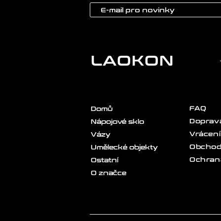
LAOKON
FAQ
Domů
Doprava
Nápojové sklo
Vrácení
Vázy
Obchod
Umělecké objekty
Ochran
Ostatní
O značce