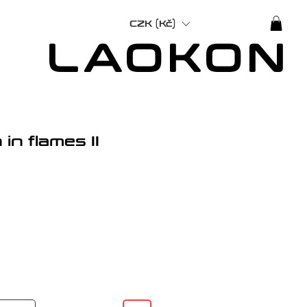
CZK (Kč)
LAOKON
in flames II
Cena