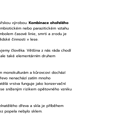
lářskou výrobou.
Kombinace ohořelého
 symbiotickém nebo parazitickém vztahu
bolem časové linie, smrti a zrodu je
idské činnosti v lese.
vjemy člověka. Většina z nás ráda chodí
a ale také elementárním druhem
ým monokulturám a kůrovcovi dochází
dřevo nenachází zatím mnoho
tělá vrstva funguje jako konzervační
 se sníženým rizikem opětovného vzniku
elnatělého dřeva a skla je příběhem
ez popela nebylo sklem.