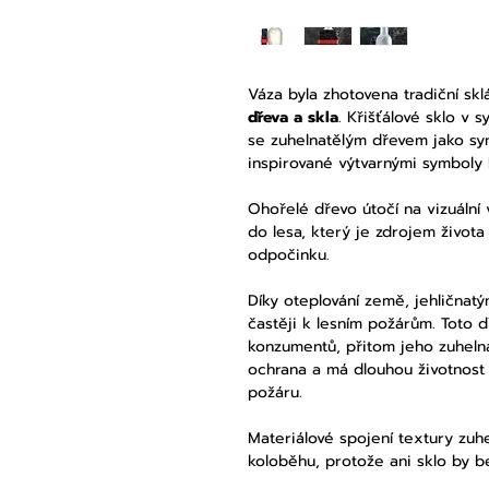
Váza byla zhotovena tradiční sk
dřeva a skla
. Křišťálové sklo v
se zuhelnatělým dřevem jako sym
inspirované výtvarnými symboly l
Ohořelé dřevo útočí na vizuální 
do lesa, který je zdrojem život
odpočinku.
Díky oteplování země, jehličnat
častěji k lesním požárům. Toto 
konzumentů, přitom jeho zuhelna
ochrana a má dlouhou životnost
požáru.
Materiálové spojení textury zuh
koloběhu, protože ani sklo by b