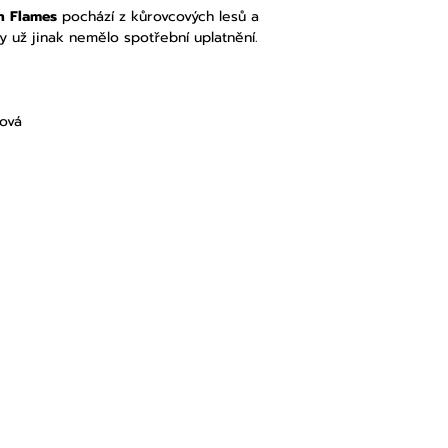
n Flames
pochází z kůrovcových lesů a
 už jinak nemělo spotřební uplatnění.
lová