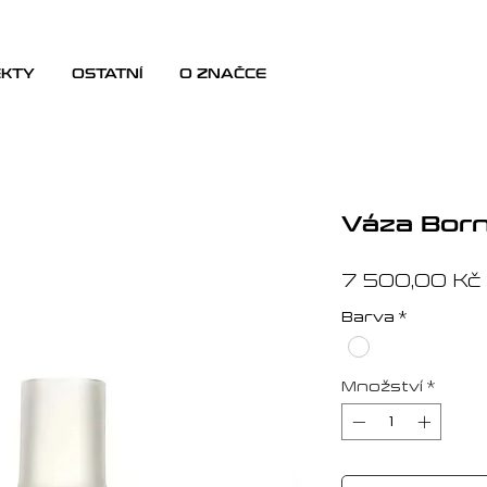
EKTY
OSTATNÍ
O ZNAČCE
Váza Born 
7 500,00 Kč
Barva
*
Množství
*