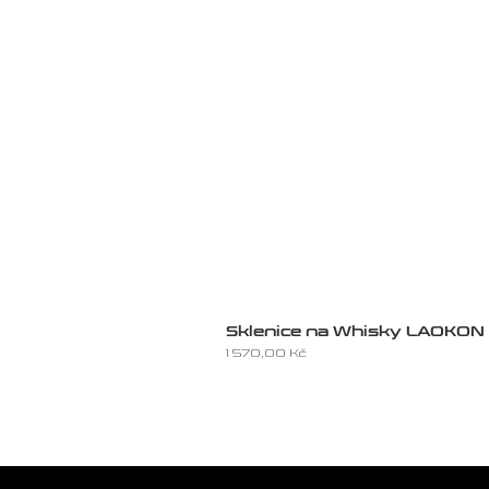
Sklenice na Whisky LAOKON
Cena
1 570,00 Kč