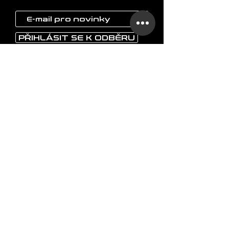
PŘIHLÁSIT SE K ODBĚRU
LAOKON
Domů
Nápojové sklo
Vázy
Umělecké objekty
Ostatní
O značce
FAQ