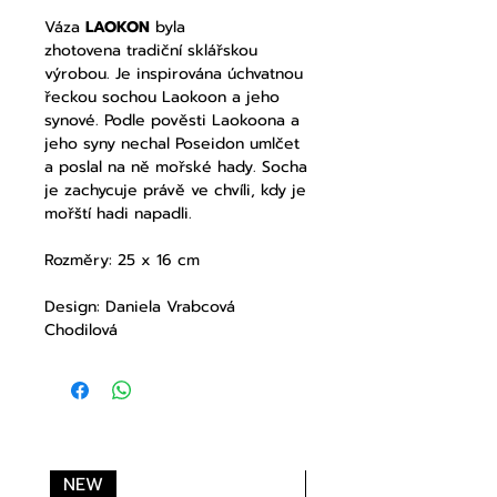
Váza
LAOKON
byla
zhotovena tradiční sklářskou
výrobou. Je inspirována úchvatnou
řeckou sochou Laokoon a jeho
synové. Podle pověsti Laokoona a
jeho syny nechal Poseidon umlčet
a poslal na ně mořské hady. Socha
je zachycuje právě ve chvíli, kdy je
mořští hadi napadli.
Rozměry: 25 x 16 cm
Design: Daniela Vrabcová
Chodilová
NEW
NEW