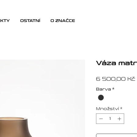
EKTY
OSTATNÍ
O ZNAČCE
Váza mat
6 500,00 Kč
Barva
*
Množství
*