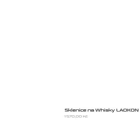
Sklenice na Whisky LAOKON
Cena
1 570,00 Kč