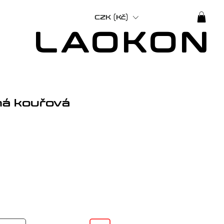
CZK (Kč)
LAOKON
ná kouřová
Cena