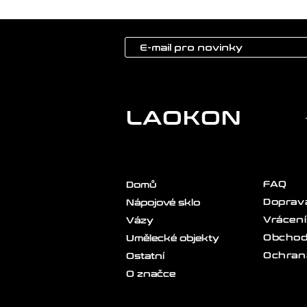
LAOKON
FAQ
Domů
Doprava
Nápojové sklo
Vrácení
Vázy
Obchod
Umělecké objekty
Ochran
Ostatní
O značce