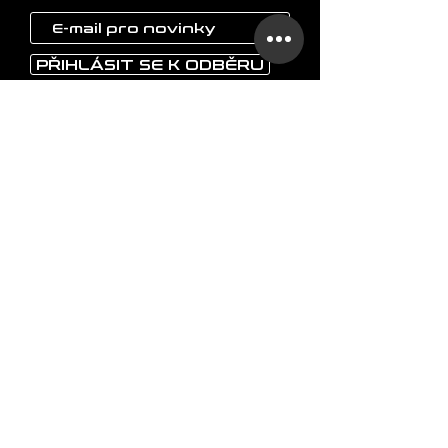
PŘIHLÁSIT SE K ODBĚRU
LAOKON
Domů
Nápojové sklo
Vázy
Umělecké objekty
Ostatní
O značce
FAQ