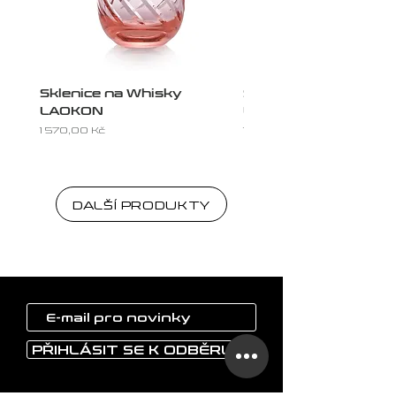
Sklenice na Whisky
Sklenice na Whisky
LAOKON
LAOKON
Cena
Cena
1 570,00 Kč
1 570,00 Kč
DALŠÍ PRODUKTY
PŘIHLÁSIT SE K ODBĚRU