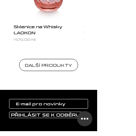
Sklenice na Whisky
Sklenice na Whisky
LAOKON
LAOKON
Cena
Cena
1 570,00 Kč
1 570,00 Kč
DALŠÍ PRODUKTY
PŘIHLÁSIT SE K ODBĚRU