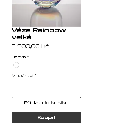
Váza Rainbow
velká
Cena
5 500,00 Kč
Barva
*
Množství
*
Přidat do košíku
Koupit