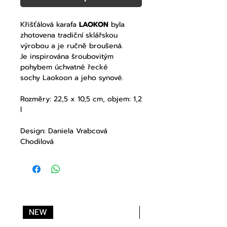
Křišťálová karafa
LAOKON
byla
zhotovena tradiční sklářskou
výrobou a je ručně broušená.
Je inspirována šroubovitým
pohybem úchvatné řecké
sochy Laokoon a jeho synové.
Rozměry: 22,5 x 10,5 cm, objem: 1,2
l
Design: Daniela Vrabcová
Chodilová
NEW
NEW