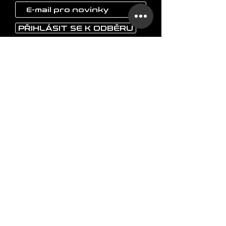
PŘIHLÁSIT SE K ODBĚRU
LAOKON
Domů
Nápojové sklo
Vázy
Umělecké objekty
Ostatní
O značce
FAQ