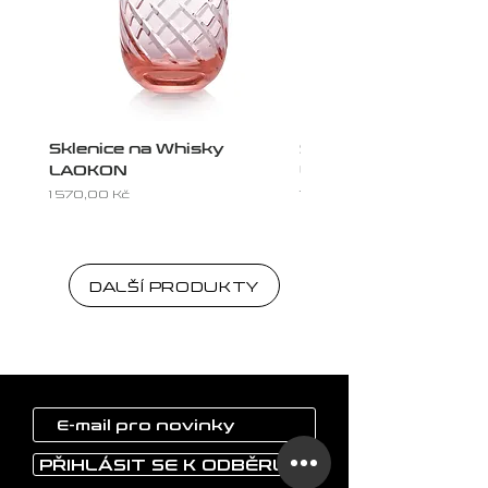
Sklenice na Whisky
Sklenice na Whisky
LAOKON
LAOKON
Cena
Cena
1 570,00 Kč
1 570,00 Kč
DALŠÍ PRODUKTY
PŘIHLÁSIT SE K ODBĚRU