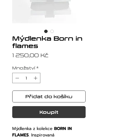
Mýdlenka Born in
flames
Cena
1 250,00 Kč
Množství
*
Přidat do košíku
Koupit
Mýdlenka z kolekce
BORN IN
FLAMES
. Inspirovaná