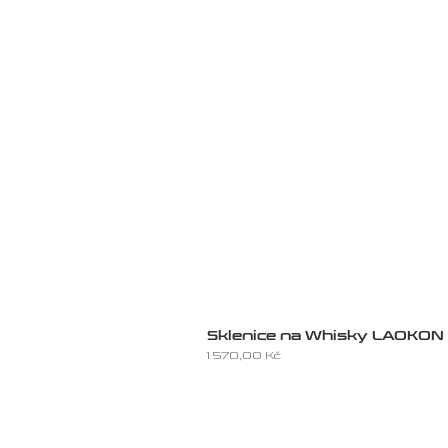
Sklenice na Whisky LAOKON
Cena
1 570,00 Kč