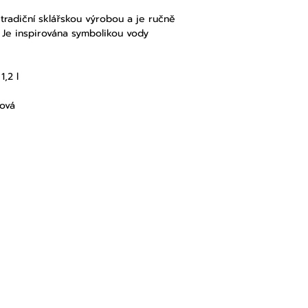
 tradiční sklářskou výrobou a je ručně
 Je inspirována symbolikou vody
1,2 l
lová